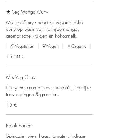
★ Veg-Mango Curry
Mango Curry - heerlijke veganistische
curry op basis van halfrijpe mango,
aromatische kruiden en kokosmelk.
Vegetarian
Vegan
Organic
15,50 €
Mix Veg Curry
Curry met aromatische masala's, heerlijke
toevoegingen & groenten.
15 €
Palak Paneer
Spinazie, uien, kaas, tomaten, Indiase