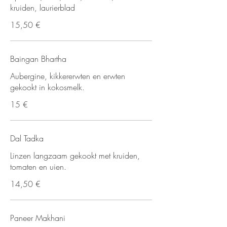
kruiden, laurierblad
15,50 €
Baingan Bhartha
Aubergine, kikkererwten en erwten
gekookt in kokosmelk.
15 €
Dal Tadka
Linzen langzaam gekookt met kruiden,
tomaten en uien.
14,50 €
Paneer Makhani