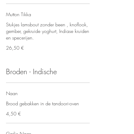
Mutton Tikka
Stukjes lamsbout zonder been , knoflook,
gember, gekruide yoghurt, Indiase kruiden
en specerijen.
26,50 €
Broden - Indische
Naan
Brood gebakken in de tandoori-oven
4,50 €
Garlic Naan