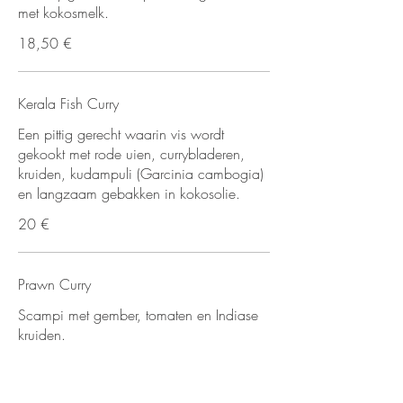
met kokosmelk.
18,50 €
Kerala Fish Curry
Een pittig gerecht waarin vis wordt
gekookt met rode uien, currybladeren,
kruiden, kudampuli (Garcinia cambogia)
en langzaam gebakken in kokosolie.
20 €
Prawn Curry
Scampi met gember, tomaten en Indiase
kruiden.
19,50 €