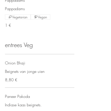
Pappadams
Pappadams
Vegetarian
Vegan
1 €
entrees Veg
Onion Bhaji
Beignets van jonge uien
8,80 €
Paneer Pakoda
Indiase kaas beignets.