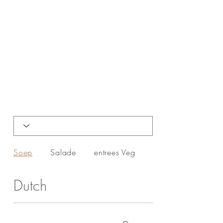
Soep
Salade
entrees Veg
entrees NON-VEG
Dutch