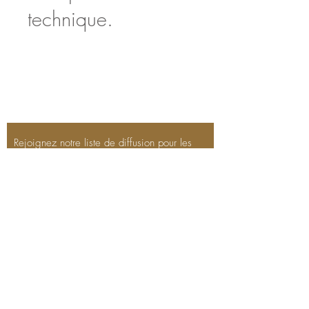
technique.
Rejoignez notre liste de diffusion pour les
mises à jour
Entrez votre email ici*
Abonnez-vous maintenant